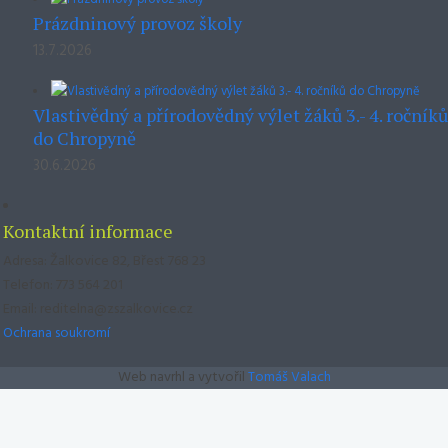
Prázdninový provoz školy
13.7.2026
Vlastivědný a přírodovědný výlet žáků 3.- 4. ročníků
do Chropyně
30.6.2026
Kontaktní informace
Adresa: Žalkovice 82, Břest 768 23
Telefon: 773 564 201
Email: reditelna@zszalkovice.cz
Ochrana soukromí
Web navrhl a vytvořil
Tomáš Valach