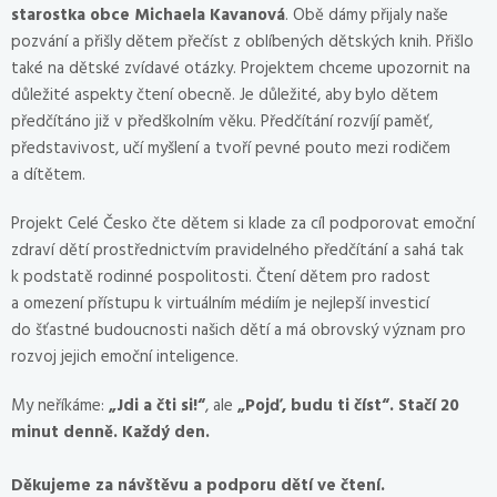
starostka obce Michaela Kavanová
. Obě dámy přijaly naše
pozvání a přišly dětem přečíst z oblíbených dětských knih. Přišlo
také na dětské zvídavé otázky. Projektem chceme upozornit na
důležité aspekty čtení obecně. Je důležité, aby bylo dětem
předčítáno již v předškolním věku. Předčítání rozvíjí paměť,
představivost, učí myšlení a tvoří pevné pouto mezi rodičem
a dítětem.
Projekt Celé Česko čte dětem si klade za cíl podporovat emoční
zdraví dětí prostřednictvím pravidelného předčítání a sahá tak
k podstatě rodinné pospolitosti. Čtení dětem pro radost
a omezení přístupu k virtuálním médiím je nejlepší investicí
do šťastné budoucnosti našich dětí a má obrovský význam pro
rozvoj jejich emoční inteligence.
My neříkáme:
„Jdi a čti si!“
, ale
„Pojď, budu ti číst“. Stačí 20
minut denně. Každý den.
Děkujeme za návštěvu a podporu dětí ve čtení.