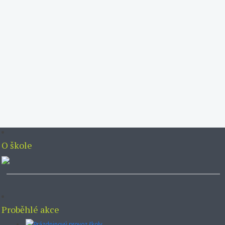
O škole
Proběhlé akce