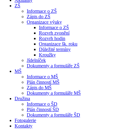
Aktuality
ZŠ
Informace o ZŠ
Zápis do ZŠ
Organizace výuky
Informace o ZŠ
Rozvrh zvonění
Rozvrh hodin
Organizace šk. roku
Důležité termíny
Kroužky
Jídelníček
Dokumenty a formuláře ZŠ
MŠ
Informace o MŠ
Plán činností MŠ
Zápis do MŠ
Dokumenty a formuláře MŠ
Družina
Informace o ŠD
Plán činností ŠD
Dokumenty a formuláře ŠD
Fotogalerie
Kontakty