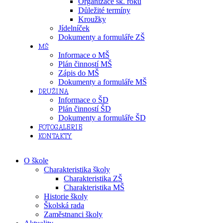
Organizace šk. roku
Důležité termíny
Kroužky
Jídelníček
Dokumenty a formuláře ZŠ
MŠ
Informace o MŠ
Plán činností MŠ
Zápis do MŠ
Dokumenty a formuláře MŠ
DRUŽINA
Informace o ŠD
Plán činností ŠD
Dokumenty a formuláře ŠD
FOTOGALERIE
KONTAKTY
O škole
Charakteristika školy
Charakteristika ZŠ
Charakteristika MŠ
Historie školy
Školská rada
Zaměstnanci školy