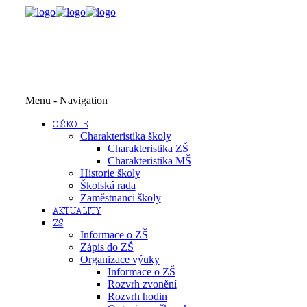
Menu -
Navigation
O ŠKOLE
Charakteristika školy
Charakteristika ZŠ
Charakteristika MŠ
Historie školy
Školská rada
Zaměstnanci školy
AKTUALITY
ZŠ
Informace o ZŠ
Zápis do ZŠ
Organizace výuky
Informace o ZŠ
Rozvrh zvonění
Rozvrh hodin