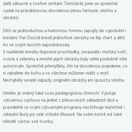
další zábavné a tvořivé setkání. Tentokrát jsme se společně
vydali na prázdninovou dovolenou plnou fantazie, smíchu a
obrázků.
Děti se jednoduchou a humornou formou zapojily do vyprávění i
kreslení. Pan Dostál kreslil jednotlivé obrázky na flip chart a děti
ho ve svých lavicích napodobovaly.
S nadšením kreslily dopravní prostředky, zavazadla i mořský svět,
ovoce a zeleninu a mnohé jejich obrázky byly velmi podobné těm
autorovým. Společně přemýšlely, čím na dovolenou pojedeme, co
si zabalíme do kufru a co všechno můžeme vidět v moři.
Nechyběly veselé nápady, originální obrázky ani spousta smíchu.
Umělec je známý také svou pedagogickou činností. Vyučuje
výtvarnou výchovu na jedné z přerovských základních škol a
pravidelně se svými výtvarnými programy navštěvuje mateřské i
základní školy po celé střední Moravě. Na svém kontě má také
několik výstav své tvorby.