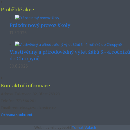
Proběhlé akce
Prázdninový provoz školy
13.7.2026
Vlastivědný a přírodovědný výlet žáků 3.- 4. ročníků
do Chropyně
30.6.2026
Kontaktní informace
Adresa: Žalkovice 82, Břest 768 23
Telefon: 773 564 201
Email: reditelna@zszalkovice.cz
Ochrana soukromí
Web navrhl a vytvořil
Tomáš Valach