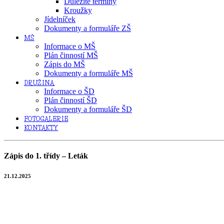
Důležité termíny
Kroužky
Jídelníček
Dokumenty a formuláře ZŠ
MŠ
Informace o MŠ
Plán činností MŠ
Zápis do MŠ
Dokumenty a formuláře MŠ
DRUŽINA
Informace o ŠD
Plán činností ŠD
Dokumenty a formuláře ŠD
FOTOGALERIE
KONTAKTY
Zápis do 1. třídy – Leták
21.12.2025