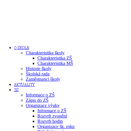
O ŠKOLE
Charakteristika školy
Charakteristika ZŠ
Charakteristika MŠ
Historie školy
Školská rada
Zaměstnanci školy
AKTUALITY
ZŠ
Informace o ZŠ
Zápis do ZŠ
Organizace výuky
Informace o ZŠ
Rozvrh zvonění
Rozvrh hodin
Organizace šk. roku