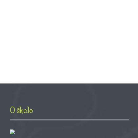
P
za
VÍ
IN
O škole