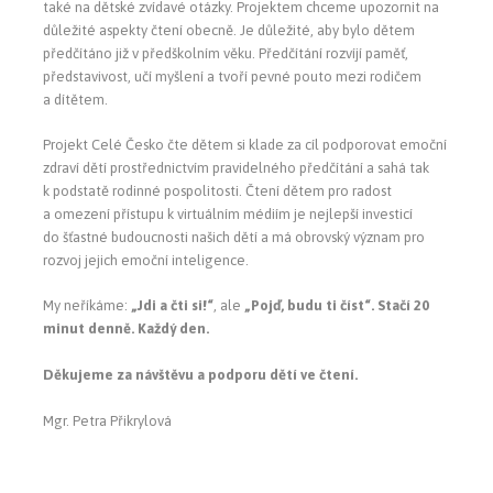
také na dětské zvídavé otázky. Projektem chceme upozornit na
důležité aspekty čtení obecně. Je důležité, aby bylo dětem
předčítáno již v předškolním věku. Předčítání rozvíjí paměť,
představivost, učí myšlení a tvoří pevné pouto mezi rodičem
a dítětem.
Projekt Celé Česko čte dětem si klade za cíl podporovat emoční
zdraví dětí prostřednictvím pravidelného předčítání a sahá tak
k podstatě rodinné pospolitosti. Čtení dětem pro radost
a omezení přístupu k virtuálním médiím je nejlepší investicí
do šťastné budoucnosti našich dětí a má obrovský význam pro
rozvoj jejich emoční inteligence.
My neříkáme:
„Jdi a čti si!“
, ale
„Pojď, budu ti číst“. Stačí 20
minut denně. Každý den.
Děkujeme za návštěvu a podporu dětí ve čtení.
Mgr. Petra Přikrylová