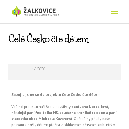
Celé Česko čte dětem
4.6.2026
Zapojili jsme se do projektu Celé Česko čte dětem
V rámci projektu naši školu navštívily
paní Jana Neradilová,
někdejší paní ředitelka MŠ, současná kronikářka obce
a
paní
starostka obce Michaela Kavanová
. Obě dámy přijaly naše
pozvání a přišly dětem přečíst z oblíbených dětských knih. Přišlo