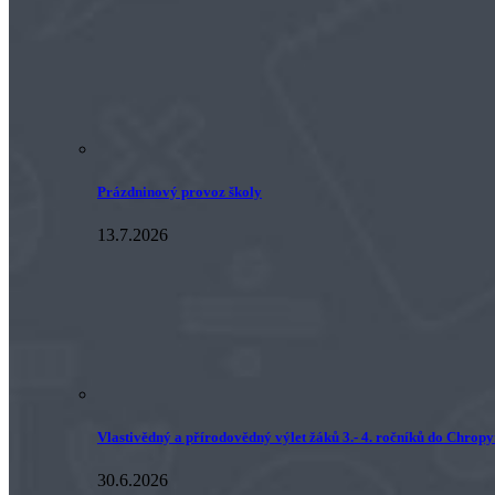
Prázdninový provoz školy
13.7.2026
Vlastivědný a přírodovědný výlet žáků 3.- 4. ročníků do Chrop
30.6.2026