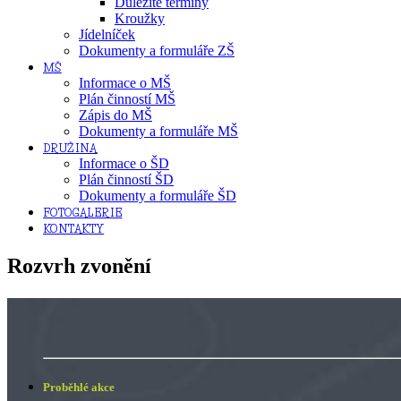
Důležité termíny
Kroužky
Jídelníček
Dokumenty a formuláře ZŠ
MŠ
Informace o MŠ
Plán činností MŠ
Zápis do MŠ
Dokumenty a formuláře MŠ
DRUŽINA
Informace o ŠD
Plán činností ŠD
Dokumenty a formuláře ŠD
FOTOGALERIE
KONTAKTY
Rozvrh zvonění
Proběhlé akce