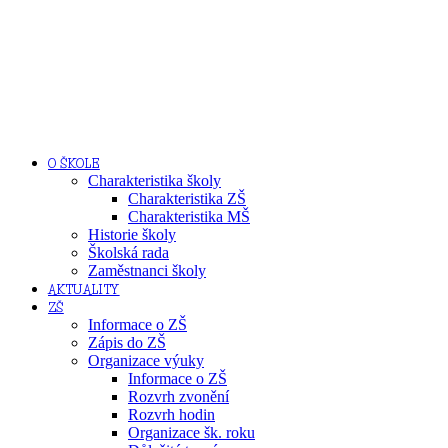
O ŠKOLE
Charakteristika školy
Charakteristika ZŠ
Charakteristika MŠ
Historie školy
Školská rada
Zaměstnanci školy
AKTUALITY
ZŠ
Informace o ZŠ
Zápis do ZŠ
Organizace výuky
Informace o ZŠ
Rozvrh zvonění
Rozvrh hodin
Organizace šk. roku