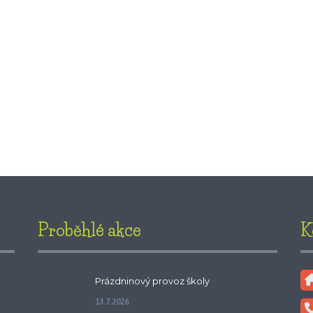
Proběhlé akce
K
Prázdninový provoz školy
13.7.2026