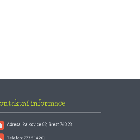
ontaktní informace
Adresa: Žalkovice 82, Břest 768 23
Telefon: 773 564 201