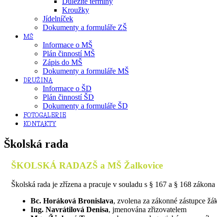
Důležité termíny
Kroužky
Jídelníček
Dokumenty a formuláře ZŠ
MŠ
Informace o MŠ
Plán činností MŠ
Zápis do MŠ
Dokumenty a formuláře MŠ
DRUŽINA
Informace o ŠD
Plán činností ŠD
Dokumenty a formuláře ŠD
FOTOGALERIE
KONTAKTY
Školská rada
ŠKOLSKÁ RADA
ZŠ a MŠ Žalkovice
Školská rada je zřízena a pracuje v souladu s § 167 a § 168 zákon
Bc. Horáková Bronislava
, zvolena za zákonné zástupce žá
Ing. Navrátilová Denisa
, jmenována zřizovatelem