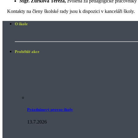
Mgr. Žůrková Tereza,
zvolena za pedagogické pracovníky
Kontakty na členy školské rady jsou k dispozici v kanceláři školy.
O škole
Proběhlé akce
Prázdninový provoz školy
13.7.2026