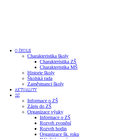
O ŠKOLE
Charakteristika školy
Charakteristika ZŠ
Charakteristika MŠ
Historie školy
Školská rada
Zaměstnanci školy
AKTUALITY
ZŠ
Informace o ZŠ
Zápis do ZŠ
Organizace výuky
Informace o ZŠ
Rozvrh zvonění
Rozvrh hodin
Organizace šk. roku