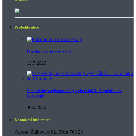
Proběhlé akce
Prázdninový provoz školy
13.7.2026
Vlastivědný a přírodovědný výlet žáků 3.- 4. ročníků do
Chropyně
30.6.2026
Kontaktní informace
Adresa: Žalkovice 82, Břest 768 23