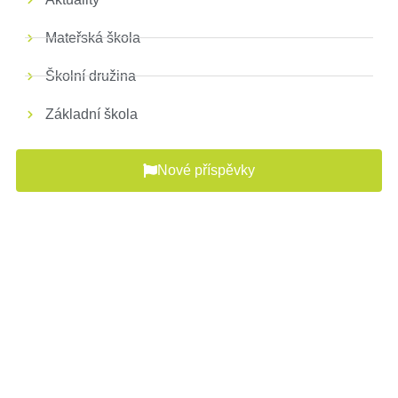
Mateřská škola
Školní družina
Základní škola
Nové příspěvky
V