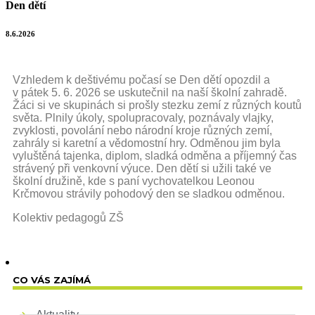
Den dětí
8.6.2026
Vzhledem k deštivému počasí se Den dětí opozdil a
v pátek 5. 6. 2026 se uskutečnil na naší školní zahradě.
Žáci si ve skupinách si prošly stezku zemí z různých koutů
světa. Plnily úkoly, spolupracovaly, poznávaly vlajky,
zvyklosti, povolání nebo národní kroje různých zemí,
zahrály si karetní a vědomostní hry. Odměnou jim byla
vyluštěná tajenka, diplom, sladká odměna a příjemný čas
strávený při venkovní výuce. Den dětí si užili také ve
školní družině, kde s paní vychovatelkou Leonou
Krčmovou strávily pohodový den se sladkou odměnou.
Kolektiv pedagogů ZŠ
CO VÁS ZAJÍMÁ
Aktuality