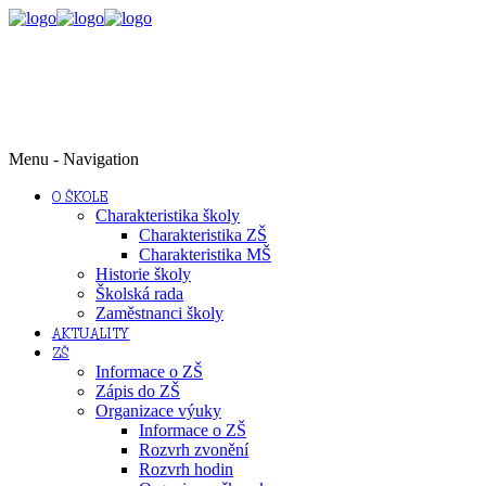
Menu -
Navigation
O ŠKOLE
Charakteristika školy
Charakteristika ZŠ
Charakteristika MŠ
Historie školy
Školská rada
Zaměstnanci školy
AKTUALITY
ZŠ
Informace o ZŠ
Zápis do ZŠ
Organizace výuky
Informace o ZŠ
Rozvrh zvonění
Rozvrh hodin