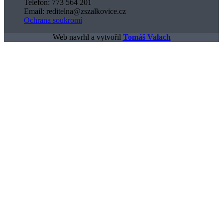
Telefon: 773 564 201
Email: reditelna@zszalkovice.cz
Ochrana soukromí
Web navrhl a vytvořil
Tomáš Valach