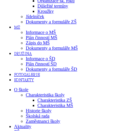
Organizace šk. roku
Důležité termíny
Kroužky
Jídelníček
Dokumenty a formuláře ZŠ
MŠ
Informace o MŠ
Plán činností MŠ
Zápis do MŠ
Dokumenty a formuláře MŠ
DRUŽINA
Informace o ŠD
Plán činností ŠD
Dokumenty a formuláře ŠD
FOTOGALERIE
KONTAKTY
O škole
Charakteristika školy
Charakteristika ZŠ
Charakteristika MŠ
Historie školy
Školská rada
Zaměstnanci školy
Aktuality