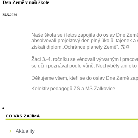
Den Země v naší škole
25.5.2026
Naše škola se i letos zapojila do oslav Dne Země 
absolvovali projektový den plný úkolů, tajenek a
získali diplom „Ochránce planety Země“. 🌎♻️
Žáci 3.-4. ročníku se věnovali výtvarným i pracov
se učili poznávat podle vůně. Nechyběly ani eko k
Děkujeme všem, kteří se do oslav Dne Země zapoj
Kolektiv pedagogů ZŠ a MŠ Žalkovice
CO VÁS ZAJÍMÁ
Aktuality