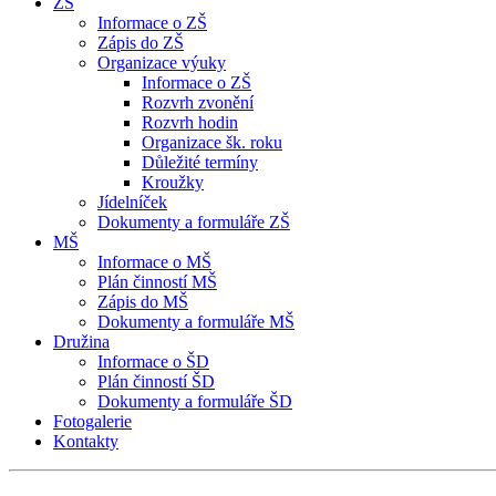
ZŠ
Informace o ZŠ
Zápis do ZŠ
Organizace výuky
Informace o ZŠ
Rozvrh zvonění
Rozvrh hodin
Organizace šk. roku
Důležité termíny
Kroužky
Jídelníček
Dokumenty a formuláře ZŠ
MŠ
Informace o MŠ
Plán činností MŠ
Zápis do MŠ
Dokumenty a formuláře MŠ
Družina
Informace o ŠD
Plán činností ŠD
Dokumenty a formuláře ŠD
Fotogalerie
Kontakty