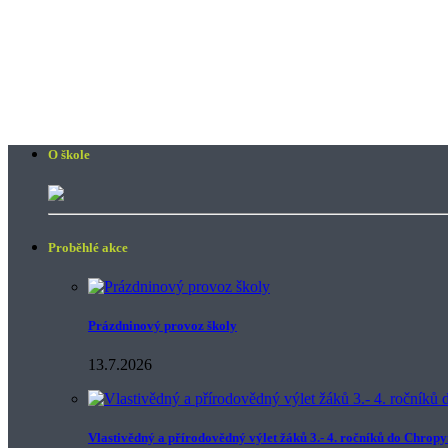
O škole
Proběhlé akce
Prázdninový provoz školy
13.7.2026
Vlastivědný a přírodovědný výlet žáků 3.- 4. ročníků do Chrop