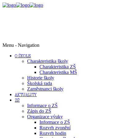
Menu -
Navigation
O ŠKOLE
Charakteristika školy
Charakteristika ZŠ
Charakteristika MŠ
Historie školy
Školská rada
Zaměstnanci školy
AKTUALITY
ZŠ
Informace o ZŠ
Zápis do ZŠ
Organizace výuky
Informace o ZŠ
Rozvrh zvonění
Rozvrh hodin