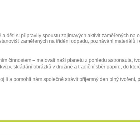
a děti si připravily spoustu zajímavých aktivit zaměřených na och
 stanovišť zaměřených na třídění odpadu, poznávání materiálů i
ním činnostem – malovali naši planetu z pohledu astronauta, tvoř
vízy, skládání obrázků v družině a tradiční sběr papíru, do kter
ili a pomohli nám společně strávit příjemný den plný tvoření, 