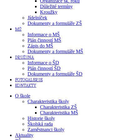
Organizace šk. roku
Důležité termíny
Kroužky
Jídelníček
Dokumenty a formuláře ZŠ
MŠ
Informace o MŠ
Plán činností MŠ
Zápis do MŠ
Dokumenty a formuláře MŠ
DRUŽINA
Informace o ŠD
Plán činností ŠD
Dokumenty a formuláře ŠD
FOTOGALERIE
KONTAKTY
O škole
Charakteristika školy
Charakteristika ZŠ
Charakteristika MŠ
Historie školy
Školská rada
Zaměstnanci školy
Aktuality