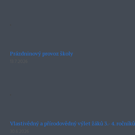
Prázdninový provoz školy
13.7.2026
Vlastivědný a přírodovědný výlet žáků 3.- 4. roční
30.6.2026