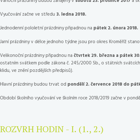
Vánoční prázdniny budou zahájeny v
sobotu 23. prosince 2017
a sk
Vyučování začne ve středu
3. ledna 2018.
Jednodenní pololetní prázdniny připadnou na
pátek 2. února 2018.
Jarní prázdniny v délce jednoho týdne jsou pro okres Kroměříž stan
Velikonoční prázdniny připadnou na
čtvrtek 29. března a pátek 30
ostatním svátkem podle zákona č. 245/2000 Sb., o státních svátcíc
klidu, ve znění pozdějších předpisů).
Hlavní prázdniny budou trvat od
pondělí 2. července 2018 do pátk
Období školního vyučování ve školním roce 2018/2019 začne v pondě
ROZVRH HODIN
- I. (1., 2.)