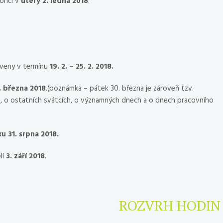
ončí v
úterý 2. ledna 2018
.
oveny v termínu
19. 2. – 25. 2. 2018.
. března 2018
.(poznámka – pátek 30. března je zároveň tzv.
h, o ostatních svátcích, o významných dnech a o dnech pracovního
u 31. srpna 2018.
lí
3. září 2018
.
ROZVRH HODI