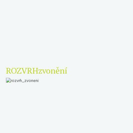
ROZVRH
zvonění