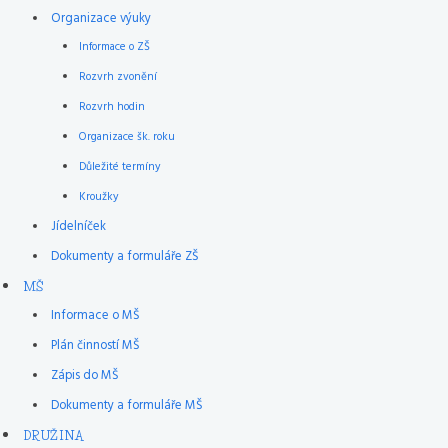
Organizace výuky
Informace o ZŠ
Rozvrh zvonění
Rozvrh hodin
Organizace šk. roku
Důležité termíny
Kroužky
Jídelníček
Dokumenty a formuláře ZŠ
MŠ
Informace o MŠ
Plán činností MŠ
Zápis do MŠ
Dokumenty a formuláře MŠ
DRUŽINA