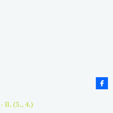
N
- II. (3., 4.)