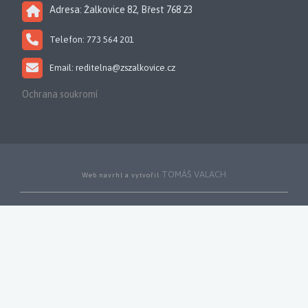
Adresa: Žalkovice 82, Břest 768 23
Telefon: 773 564 201
Email: reditelna@zszalkovice.cz
Ochrana soukromí
TOMÁŠ VALACH
Web navrhl a vytvořil