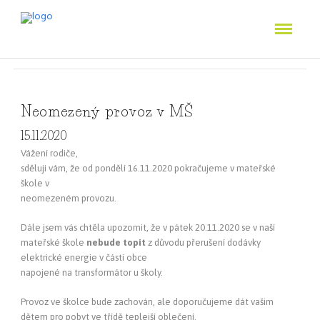
Neomezený provoz v MŠ
15.11.2020
Vážení rodiče,
sděluji vám, že od pondělí 16.11.2020 pokračujeme v mateřské
škole v
neomezeném provozu.
Dále jsem vás chtěla upozornit, že v pátek 20.11.2020 se v naší
mateřské škole
nebude topit
z důvodu přerušení dodávky
elektrické energie v části obce
napojené na transformátor u školy.
Provoz ve školce bude zachován, ale doporučujeme dát vašim
dětem pro pobyt ve třídě teplejší oblečení.