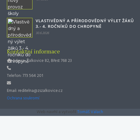
VLASTIVĚDNÝ A PŘÍRODOVĚDNÝ VÝLET ŽÁKŮ
3.- 4. ROČNÍKŮ DO CHROPYNĚ
30.6.2026
Kontaktní informace
Adresa: Žalkovice 82, Břest 768 23
Telefon: 773 564 201
Email: reditelna@zszalkovice.cz
Ochrana soukromí
Web navrhl a vytvořil
Tomáš Valach