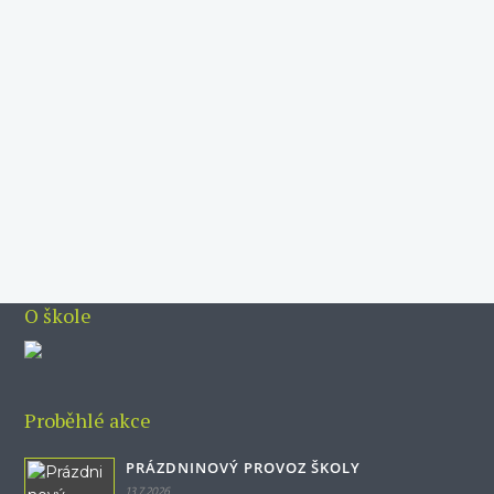
P
z
VÍ
O škole
Proběhlé akce
PRÁZDNINOVÝ PROVOZ ŠKOLY
13.7.2026