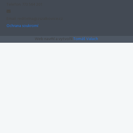
Telefon: 773 564 201
Email: reditelna@zszalkovice.cz
Ochrana soukromí
Web navrhl a vytvořil
Tomáš Valach