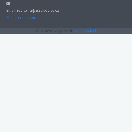
Email: reditelna@zszalkovice.cz
Ochrana soukromí
Web navrhl a vytvořil
Tomáš Valach