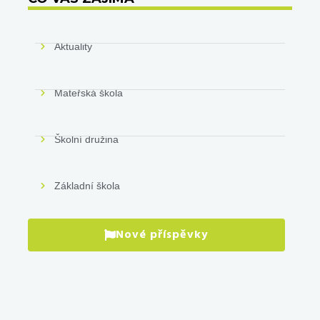
Aktuality
Mateřská škola
Školní družina
Základní škola
Nové příspěvky
Prá
pro
VÍCE