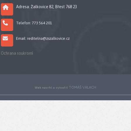
Adresa: Žalkovice 82, Břest 768 23
Telefon: 773 564 201
Email: reditelna@zszalkovice.cz
Ochrana soukromí
TOMÁŠ VALACH
Web navrhl a vytvořil