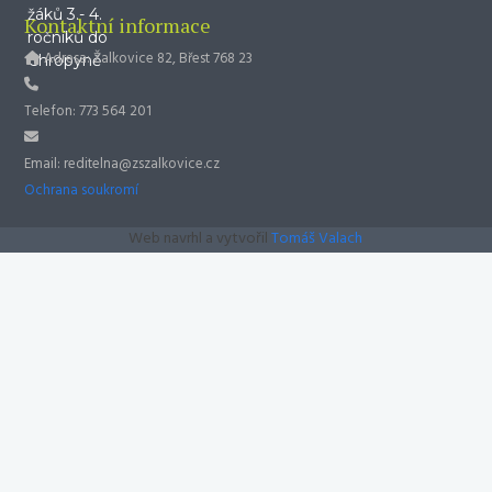
Kontaktní informace
Adresa: Žalkovice 82, Břest 768 23
Telefon: 773 564 201
Email: reditelna@zszalkovice.cz
Ochrana soukromí
Web navrhl a vytvořil
Tomáš Valach