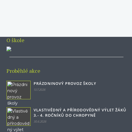
O škole
Proběhlé akce
PRÁZDNINOVÝ PROVOZ ŠKOLY
13.7.2026
VLASTIVĚDNÝ A PŘÍRODOVĚDNÝ VÝLET ŽÁKŮ
3.- 4. ROČNÍKŮ DO CHROPYNĚ
30.6.2026