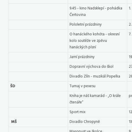
9.45 - kino Nadsklepí - pohádka
1.
Čertovina
Pololetní prázdniny
2.
O hanáckého kohóta - okresní
7.
kolo soutěže ve zpěvu
hanáckých písní
Jarní prázdniny
19
Dopravní výchova do škol
27
Divadlo Zlín - muzikál Popelka
28
ŠD
Turnaj v pexesu
Kniha je náš kamarád - „O krále
p
čtenáře“
Sport mix
12
MŠ
Divadlo Chropyně
13
Masopust ve školce
9.