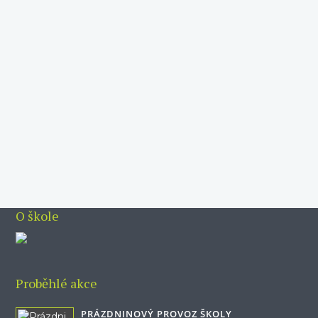
Vý
P
z
VÍ
O škole
Proběhlé akce
PRÁZDNINOVÝ PROVOZ ŠKOLY