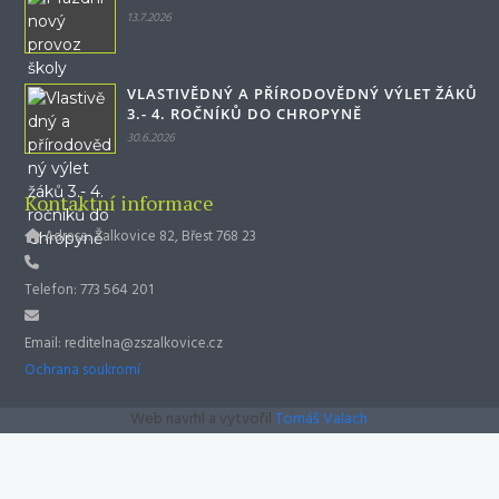
13.7.2026
VLASTIVĚDNÝ A PŘÍRODOVĚDNÝ VÝLET ŽÁKŮ
3.- 4. ROČNÍKŮ DO CHROPYNĚ
30.6.2026
Kontaktní informace
Adresa: Žalkovice 82, Břest 768 23
Telefon: 773 564 201
Email: reditelna@zszalkovice.cz
Ochrana soukromí
Web navrhl a vytvořil
Tomáš Valach