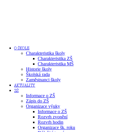
O ŠKOLE
Charakteristika školy
Charakteristika ZŠ
Charakteristika MŠ
Historie školy
Školská rada
Zaměstnanci školy
AKTUALITY
ZŠ
Informace o ZŠ
Zápis do ZŠ
Organizace výuky
Informace o ZŠ
Rozvrh zvonění
Rozvrh hodin
Organizace šk. roku