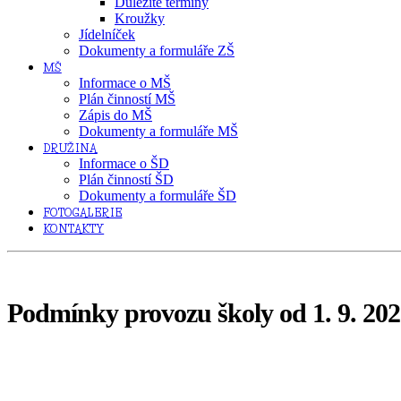
Důležité termíny
Kroužky
Jídelníček
Dokumenty a formuláře ZŠ
MŠ
Informace o MŠ
Plán činností MŠ
Zápis do MŠ
Dokumenty a formuláře MŠ
DRUŽINA
Informace o ŠD
Plán činností ŠD
Dokumenty a formuláře ŠD
FOTOGALERIE
KONTAKTY
Podmínky provozu školy od 1. 9. 2