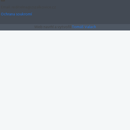
Email: reditelna@zszalkovice.cz
Ochrana soukromí
Web navrhl a vytvořil
Tomáš Valach