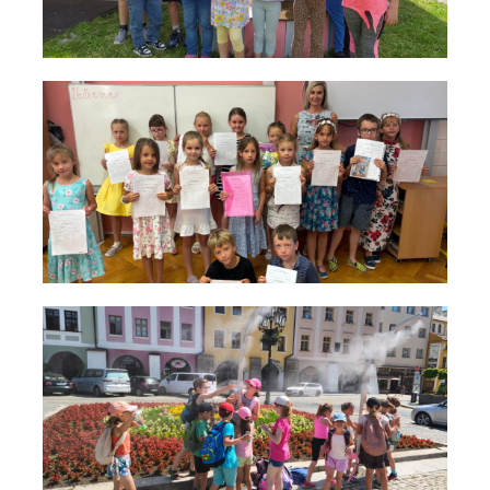
VÍ
IN
Hu
pr
VÍ
IN
Vý
P
za
VÍ
IN