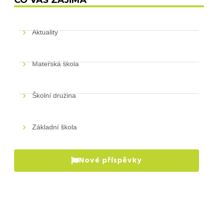
Aktuality
Mateřská škola
Školní družina
Základní škola
Nové příspěvky
P
pr
VÍ