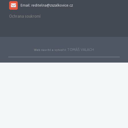
Email: reditelna@zszalkovice.cz
Ochrana soukromí
TOMÁŠ VALACH
Web navrhl a vytvořil