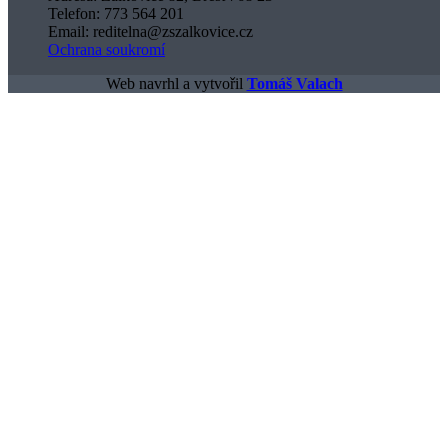
Telefon: 773 564 201
Email: reditelna@zszalkovice.cz
Ochrana soukromí
Web navrhl a vytvořil
Tomáš Valach