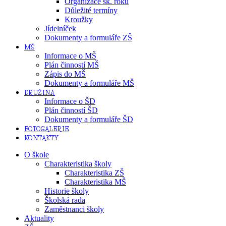
Organizace šk. roku
Důležité termíny
Kroužky
Jídelníček
Dokumenty a formuláře ZŠ
MŠ
Informace o MŠ
Plán činností MŠ
Zápis do MŠ
Dokumenty a formuláře MŠ
DRUŽINA
Informace o ŠD
Plán činností ŠD
Dokumenty a formuláře ŠD
FOTOGALERIE
KONTAKTY
O škole
Charakteristika školy
Charakteristika ZŠ
Charakteristika MŠ
Historie školy
Školská rada
Zaměstnanci školy
Aktuality