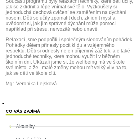
Součástí programu byly relaxační techniky, které děti učily,
jak se zklidnit a lépe vnímat své tělo. Vyzkoušely si
jednoduchá dechová cvičení se zaměřením na dýchání
nosem. Děti se učily zpomalit dech, zklidnit mysl a
uvědomit si, jak jim správné dýchání může pomoci
například při stresu, nervozitě nebo únavě.
Relaxaci jsme podpořili i společným sledováním pohádek.
Pohádky dětem přinesly pocit klidu a vzájemného
respektu. Děti si odnesly nejen příjemný zážitek, ale také
jednoduché techniky, které mohou využít i v běžném
školním dni. Ukázali jsme si, že wellbeing má ve škole
své místo, a že i malé změny mohou mít velký vliv na to,
jak se děti ve škole cítí.
Mgr. Veronika Lejsková
CO VÁS ZAJÍMÁ
Aktuality