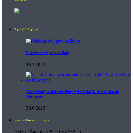
Proběhlé akce
Prázdninový provoz školy
13.7.2026
Vlastivědný a přírodovědný výlet žáků 3.- 4. ročníků do
Chropyně
30.6.2026
Kontaktní informace
Adresa: Žalkovice 82, Břest 768 23