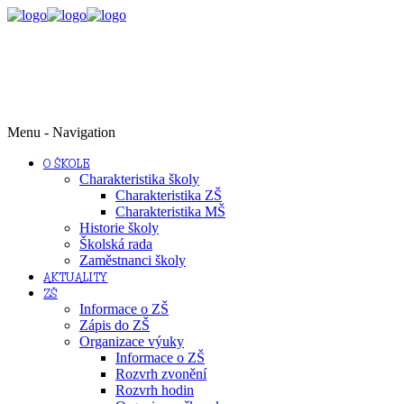
Menu -
Navigation
O ŠKOLE
Charakteristika školy
Charakteristika ZŠ
Charakteristika MŠ
Historie školy
Školská rada
Zaměstnanci školy
AKTUALITY
ZŠ
Informace o ZŠ
Zápis do ZŠ
Organizace výuky
Informace o ZŠ
Rozvrh zvonění
Rozvrh hodin