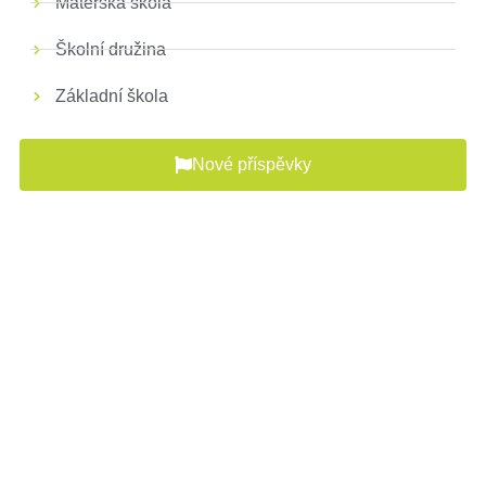
Mateřská škola
Školní družina
Základní škola
Nové příspěvky
V