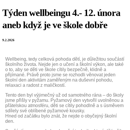
Týden wellbeingu 4.- 12. února
aneb když je ve škole dobře
9.2.2026
Wellbeing, tedy celková pohoda dětí, je důležitou součástí
školního života. Nejde jen o učení a školní výkon, ale také
o to, aby se děti ve škole cítily bezpečně, klidně a
přijímané. Právě proto jsme se rozhodli věnovat jeden
školní den aktivitám zaměřeným na duševní pohodu,
relaxaci a radost z maličkostí.
Tento den byl výjimečný už od samotného rána – do školy
jsme přišly v pyžamu. Pyžamový den vytvořil uvolněnou a
přátelskou atmosféru, děti se cítily pohodlně a s úsměvem
sdílely své oblíbené pyžamové kousky.
Hned od začátku bylo znát, že nejde o obyčejný školní
den.