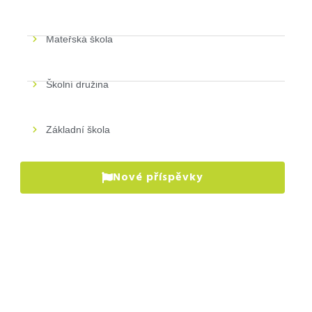
Mateřská škola
Školní družina
Základní škola
Nové příspěvky
P
pr
VÍ