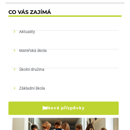
CO VÁS ZAJÍMÁ
Aktuality
Mateřská škola
Školní družina
Základní škola
Nové příspěvky
Pr
pr