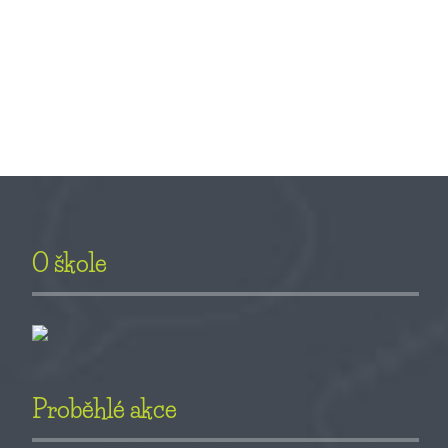
O škole
Proběhlé akce