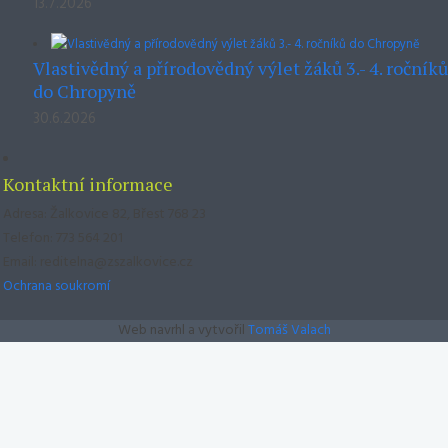
13.7.2026
Vlastivědný a přírodovědný výlet žáků 3.- 4. ročníků
do Chropyně
30.6.2026
Kontaktní informace
Adresa: Žalkovice 82, Břest 768 23
Telefon: 773 564 201
Email: reditelna@zszalkovice.cz
Ochrana soukromí
Web navrhl a vytvořil
Tomáš Valach