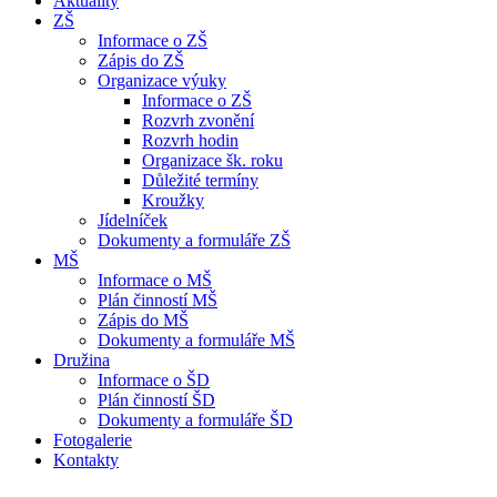
Aktuality
ZŠ
Informace o ZŠ
Zápis do ZŠ
Organizace výuky
Informace o ZŠ
Rozvrh zvonění
Rozvrh hodin
Organizace šk. roku
Důležité termíny
Kroužky
Jídelníček
Dokumenty a formuláře ZŠ
MŠ
Informace o MŠ
Plán činností MŠ
Zápis do MŠ
Dokumenty a formuláře MŠ
Družina
Informace o ŠD
Plán činností ŠD
Dokumenty a formuláře ŠD
Fotogalerie
Kontakty