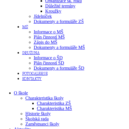
Organizace šk. roku
Důležité termíny
Kroužky
Jídelníček
Dokumenty a formuláře ZŠ
MŠ
Informace o MŠ
Plán činností MŠ
Zápis do MŠ
Dokumenty a formuláře MŠ
DRUŽINA
Informace o ŠD
Plán činností ŠD
Dokumenty a formuláře ŠD
FOTOGALERIE
KONTAKTY
O škole
Charakteristika školy
Charakteristika ZŠ
Charakteristika MŠ
Historie školy
Školská rada
Zaměstnanci školy