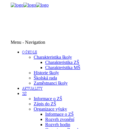
Menu -
Navigation
O ŠKOLE
Charakteristika školy
Charakteristika ZŠ
Charakteristika MŠ
Historie školy
Školská rada
Zaměstnanci školy
AKTUALITY
ZŠ
Informace o ZŠ
Zápis do ZŠ
Organizace výuky
Informace o ZŠ
Rozvrh zvonění
Rozvrh hodin