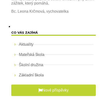
zážitek, který pomáhá.
Bc. Leona Krčmová, vychovatelka
CO VÁS ZAJÍMÁ
Aktuality
Mateřská škola
Školní družina
Základní škola
Nové příspěvky
Prá
prov