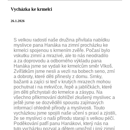
Vycházka ke krmelci
26.1.2026
S velkou radostí naše družina přivítala nabídku
myslivce pana Hanáka na zimní procházku ke
krmelci spojenou s krmením zvěře. Počasí bylo
vskutku zimní a mrazivé, ale to nás neodradilo
a za doprovodu a odborného výkladu pana
Hanáka jsme se vydali ke krmelcům směr Vlkoš.
Zvířátkům jsme nesli a vezli na bobech seno, zrní
a dobroty, které děti přinesly z domu. Srnky,
bažanti a zajíci si teď v krutých mrazech mohou
pochutnat i na mrkvičce, řepě a jablíčkách, které
jim děti přichystali do krmelce a zásypu. Na
všechno přikrmování dohlížel zkušený myslivec a
ještě jsme se dozvěděli spoustu zajímavých
informací ohledně přírody a myslivosti. Touto
vycházkou jsme spojili naše učení s praxí a zjistili,
že se myslivci o naši přírodu starají s velkou péčí.
Poděkování patří panu Hanákovi, který nás na
tuto vycházku pozval a dětem umožnil i jiný zimní