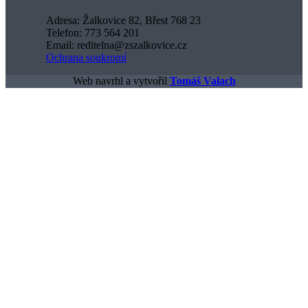
Adresa: Žalkovice 82, Břest 768 23
Telefon: 773 564 201
Email: reditelna@zszalkovice.cz
Ochrana soukromí
Web navrhl a vytvořil
Tomáš Valach