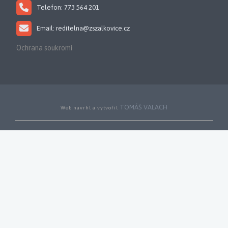
Telefon: 773 564 201
Email: reditelna@zszalkovice.cz
Ochrana soukromí
TOMÁŠ VALACH
Web navrhl a vytvořil