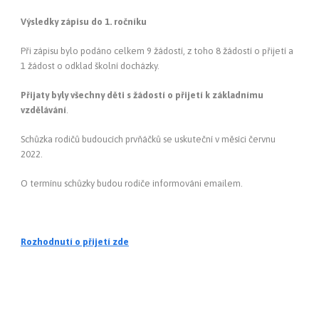
Výsledky zápisu do 1. ročníku
Při zápisu bylo podáno celkem 9 žádostí, z toho 8 žádostí o přijetí a
1 žádost o odklad školní docházky.
Přijaty byly všechny děti s žádostí o přijetí k základnímu
vzdělávání
.
Schůzka rodičů budoucích prvňáčků se uskuteční v měsíci červnu
2022.
O termínu schůzky budou rodiče informováni emailem.
Rozhodnutí o přijetí zde