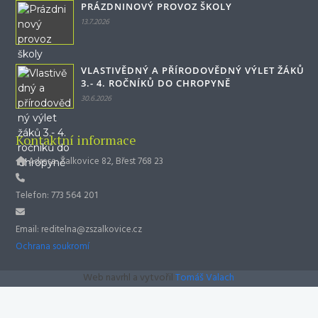
PRÁZDNINOVÝ PROVOZ ŠKOLY
13.7.2026
VLASTIVĚDNÝ A PŘÍRODOVĚDNÝ VÝLET ŽÁKŮ
3.- 4. ROČNÍKŮ DO CHROPYNĚ
30.6.2026
Kontaktní informace
Adresa: Žalkovice 82, Břest 768 23
Telefon: 773 564 201
Email: reditelna@zszalkovice.cz
Ochrana soukromí
Web navrhl a vytvořil
Tomáš Valach