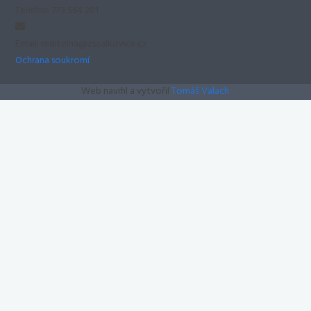
Telefon: 773 564 201
Email: reditelna@zszalkovice.cz
Ochrana soukromí
Web navrhl a vytvořil
Tomáš Valach