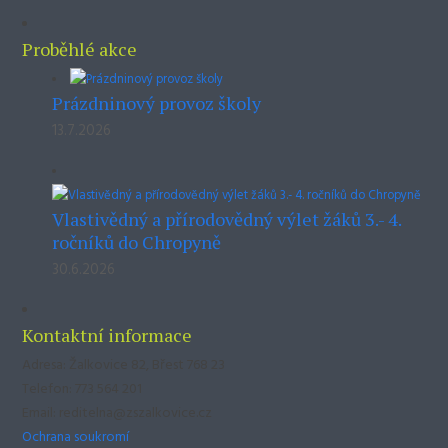
Proběhlé akce
Prázdninový provoz školy
13.7.2026
Vlastivědný a přírodovědný výlet žáků 3.- 4.
ročníků do Chropyně
30.6.2026
Kontaktní informace
Adresa: Žalkovice 82, Břest 768 23
Telefon: 773 564 201
Email: reditelna@zszalkovice.cz
Ochrana soukromí