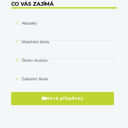
CO VÁS ZAJÍMÁ
Aktuality
Mateřská škola
Školní družina
Základní škola
Nové příspěvky
Prá
pro
VÍCE