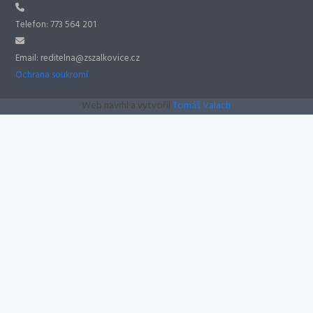
Telefon: 773 564 201
Email: reditelna@zszalkovice.cz
Ochrana soukromí
Web navrhl a vytvořil
Tomáš Valach