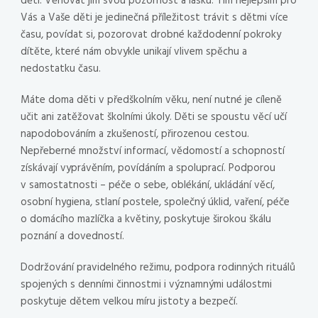
děti. Věnovat jim svou pozornost a lásku. Tím nejlepším pro
Vás a Vaše děti je jedinečná příležitost trávit s dětmi více
času, povídat si, pozorovat drobné každodenní pokroky
dítěte, které nám obvykle unikají vlivem spěchu a
nedostatku času.
Máte doma děti v předškolním věku, není nutné je cíleně
učit ani zatěžovat školními úkoly. Děti se spoustu věcí učí
napodobováním a zkušeností, přirozenou cestou.
Nepřeberné množství informací, vědomostí a schopností
získávají vyprávěním, povídáním a spoluprací. Podporou
v samostatnosti – péče o sebe, oblékání, ukládání věcí,
osobní hygiena, stlaní postele, společný úklid, vaření, péče
o domácího mazlíčka a květiny, poskytuje širokou škálu
poznání a dovedností.
Dodržování pravidelného režimu, podpora rodinných rituálů
spojených s denními činnostmi i významnými událostmi
poskytuje dětem velkou míru jistoty a bezpečí.