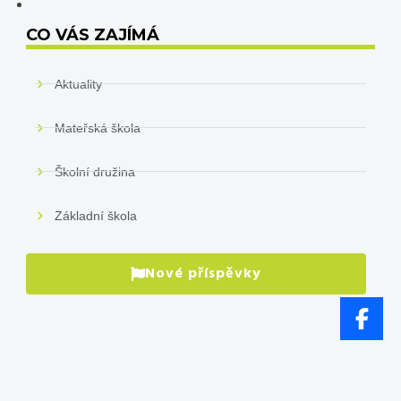
CO VÁS ZAJÍMÁ
Aktuality
Mateřská škola
Školní družina
Základní škola
Nové příspěvky
P
pr
VÍ