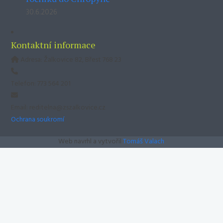
30.6.2026
Kontaktní informace
Adresa: Žalkovice 82, Břest 768 23
Telefon: 773 564 201
Email: reditelna@zszalkovice.cz
Ochrana soukromí
Web navrhl a vytvořil
Tomáš Valach