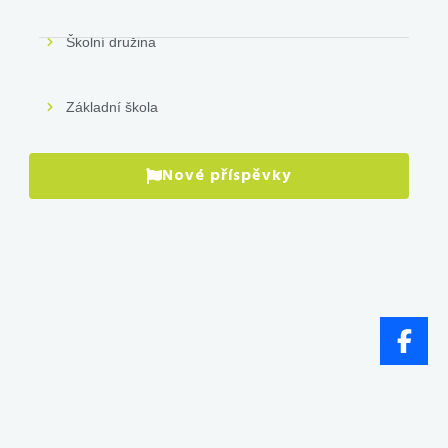
Školní družina
Základní škola
Nové příspěvky
P
pr
VÍ
Vl
př