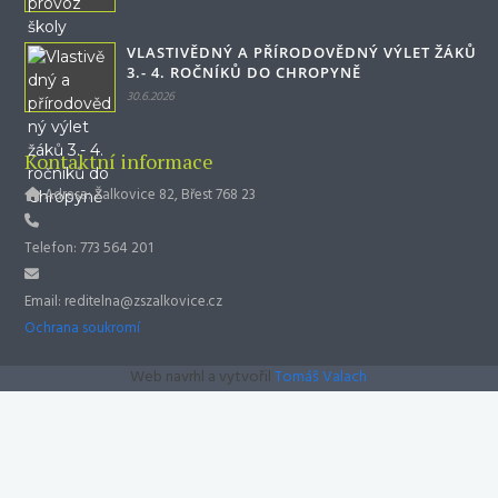
VLASTIVĚDNÝ A PŘÍRODOVĚDNÝ VÝLET ŽÁKŮ
3.- 4. ROČNÍKŮ DO CHROPYNĚ
30.6.2026
Kontaktní informace
Adresa: Žalkovice 82, Břest 768 23
Telefon: 773 564 201
Email: reditelna@zszalkovice.cz
Ochrana soukromí
Web navrhl a vytvořil
Tomáš Valach