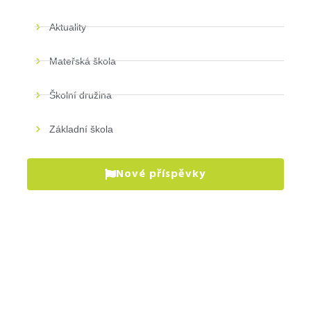
Aktuality
Mateřská škola
Školní družina
Základní škola
Nové příspěvky
P
pr
VÍ